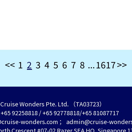
<<
1
2
3
4
5
6
7
8
...
16
17
>>
Cruise Wonders Pte. Ltd. （TA03723）
+65 92258818 / +65 92778818/+65 81087717
ruise-wonders.com ； admin@cruise-wonder
h Crescent #07-02 Razer SEA HQ, Singapore 1