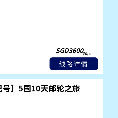
SGD3600
起/人
线路详情
巴号】5国10天邮轮之旅