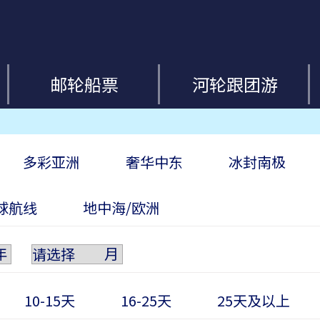
邮轮船票
河轮跟团游
多彩亚洲
奢华中东
冰封南极
球航线
地中海/欧洲
年
月
10-15天
16-25天
25天及以上