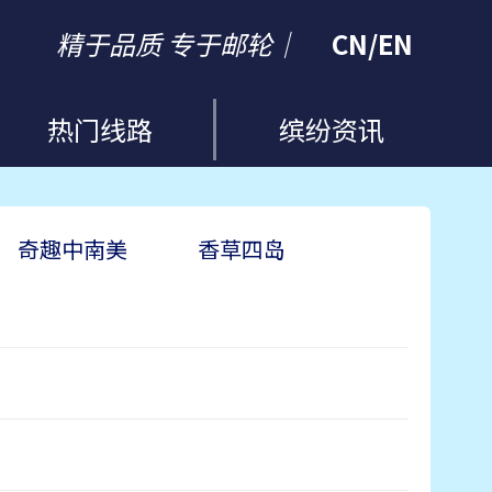
精于品质 专于邮轮｜
CN
/
EN
热门线路
缤纷资讯
奇趣中南美
香草四岛