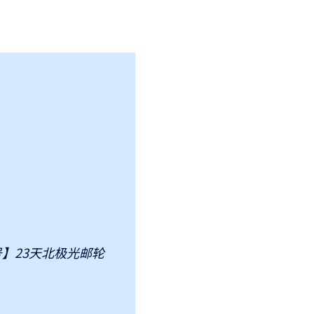
号】23天北极光邮轮