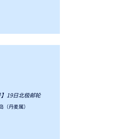
号】19日北极邮轮
岛（丹麦属）