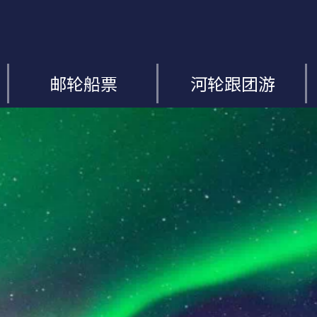
邮轮船票
河轮跟团游