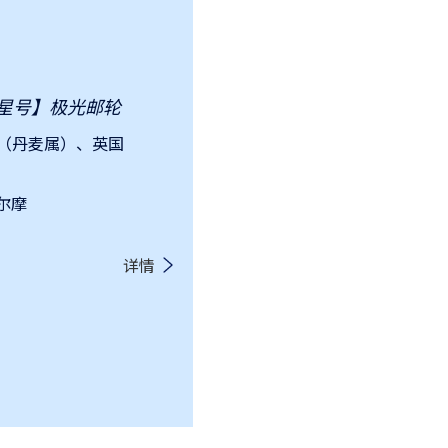
之星号】极光邮轮
（丹麦属）、英国
哥尔摩
详情