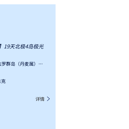
号】19天北极4岛极光
国家：冰岛、格陵兰岛（丹麦属）、法罗群岛（丹麦属）、挪威、瑞典
未克
详情