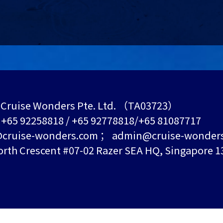
Cruise Wonders Pte. Ltd. （TA03723）
+65 92258818 / +65 92778818/+65 81087717
ruise-wonders.com ； admin@cruise-wonder
h Crescent #07-02 Razer SEA HQ, Singapore 1