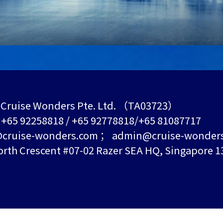
Cruise Wonders Pte. Ltd. （TA03723）
+65 92258818 / +65 92778818/+65 81087717
ruise-wonders.com ； admin@cruise-wonder
h Crescent #07-02 Razer SEA HQ, Singapore 1