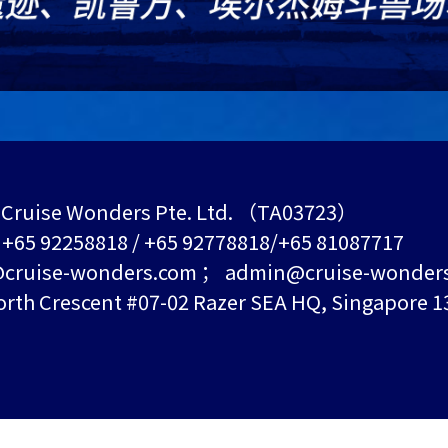
Cruise Wonders Pte. Ltd. （TA03723）
+65 92258818 / +65 92778818/+65 81087717
ruise-wonders.com ； admin@cruise-wonder
h Crescent #07-02 Razer SEA HQ, Singapore 1